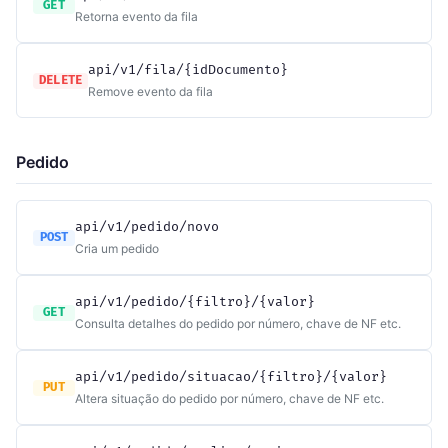
GET
Retorna evento da fila
api/v1/fila/{idDocumento}
DELETE
Remove evento da fila
Pedido
api/v1/pedido/novo
POST
Cria um pedido
api/v1/pedido/{filtro}/{valor}
GET
Consulta detalhes do pedido por número, chave de NF etc.
api/v1/pedido/situacao/{filtro}/{valor}
PUT
Altera situação do pedido por número, chave de NF etc.