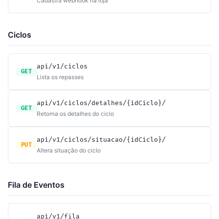
Cadastra webhook na loja
Ciclos
api/v1/ciclos
GET
Lista os repasses
api/v1/ciclos/detalhes/{idCiclo}/
GET
Retorna os detalhes do ciclo
api/v1/ciclos/situacao/{idCiclo}/
PUT
Altera situação do ciclo
Fila de Eventos
api/v1/fila